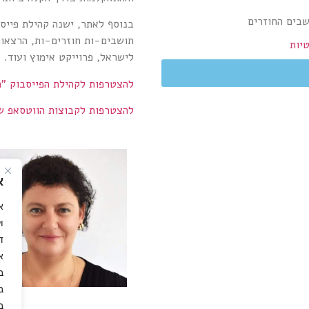
בים החוזרים
בנוסף לאתר, ישנה קהילת פייסב
תושבים-ות חוזרים-ות, הרצאו
טיות
לישראל, פרוייקט אימוץ ועוד.
להצטרפות לקהילת הפייסבוק "
להצטרפות לקבוצות הווטסאפ ש
א
א
ו
ד
א
ב
ב
ב