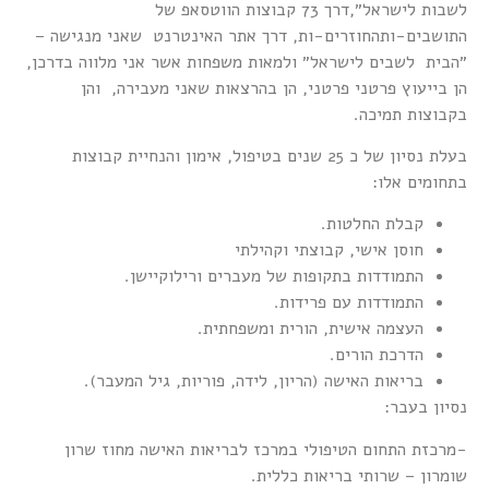
לשבות לישראל״,דרך 73 קבוצות הווטסאפ של
התושבים-ותהחוזרים-ות, דרך אתר האינטרנט שאני מנגישה –
״הבית לשבים לישראל״ ולמאות משפחות א
שר אני מלווה בדרכן,
הן בייעוץ פרטני פרטני, הן בהרצאות שאני מעבירה, והן
בקבוצות תמיכה.
בעלת נסיון של כ 25 שנים בטיפול, אימון והנחיית קבוצות
בתחומים אלו:
קבלת החלטות.
חוסן אישי, קבוצתי וקהילתי
התמודדות בתקופות של מעברים ורילוקיישן.
התמודדות עם פרידות.
העצמה אישית, הורית ומשפחתית.
הדרכת הורים.
בריאות האישה (הריון, לידה, פוריות, גיל המעבר).
נסיון בעבר:
-מרכזת התחום הטיפולי במרכז לבריאות האישה מחוז שרון
שומרון – שרותי בריאות כללית.