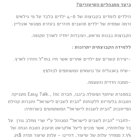
כיצד מתנהלים השיעורים?
הילדים לומדים בקבוצות של 4-6 ילדים בלבד על פי גילאים
ורמה שפתית של ילדים תושבים חוזרים בעזרת מפגשי אונליין.
הקבוצות נבנות מראש, ועובדות יחדיו לאורך תקופה.
ללמידה הקבוצתית יתרונות :
-יצירת קשרים עם ילדים אחרים אשר חיו בחו"ל וחזרו לארץ.
-שיח באנגלית על נושאים המשותפים לכולםץ
-תמכה הדדית והעצמה.
במסגרת שיתוף הפעולה ביננו, חברת Easy Talk., Inc מעניקה
הטבות בלעדיות ללקוחות "הבית לשבים לישראל" וחברות קהילת
הפייסבוק "הבית לשבות לישראל" המשתמשים בשרותיה:
-לחברי "הבית לשבים לישראל" המנוהל ע"י שרי מחלב גורן על
כל שלוחותיו, אשר פונים ליעל אלקראט תוענק הטבת הנחה של
7.5% ממחיר עלות של שיעור, דהיינו – עלות שיעור תהיה 25$