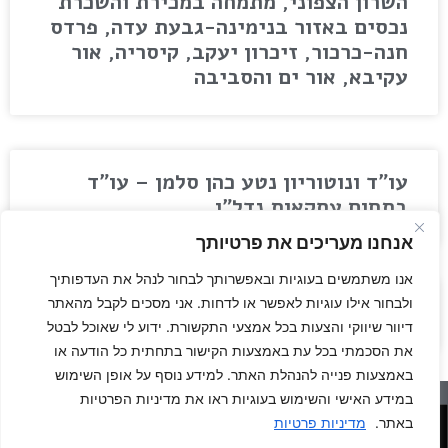
השרון הצפוני, מתמחה במכירת והשכרת
נכסים באזור בנימינה-גבעת עדה, פרדס
חנה-כרכור, זיכרון יעקב, קיסריה, אור
עקיבא, אור ים והסביבה
עו"ד ונוטוריון נטע כהן סלמן – עו"ד
בתחום עסקאות נדל"ן
אנחנו מעריכים את פרטיותך
אנו משתמשים בעוגיות ובאפשרותך לבחור לנהל את העדפותיך
ולבחור אילו עוגיות לאפשר או לדחות. אני מסכים לקבל מהאתר
חברת אביה – שרותי אחסנה
דיוור שיווקי והצעות בכל אמצעי התקשורת. ידוע לי שאוכל לבטל
את הסכמתי בכל עת באמצעות הקישור בתחתית כל הודעה או
באמצעות פנייה להנהלת האתר. למידע נוסף על אופן השימוש
במידע האישי והשימוש בעוגיות ראו את מדיניות הפרטיות
מדיניות האתר
|
הצהרת נגישות
© הזכויות שמורות – מקום להרגיש –
הבית לשבים לישראל
באתר.
מדיניות פרטיות