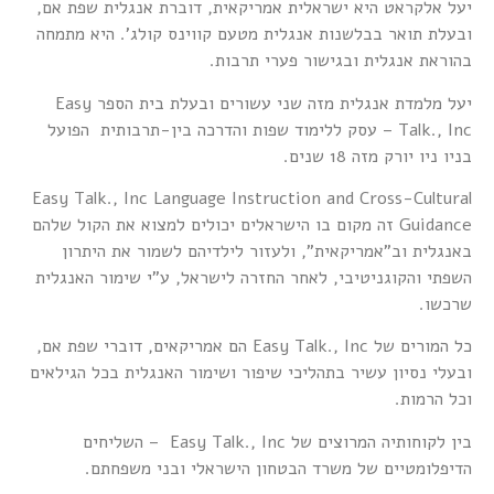
יעל אלקראט היא ישראלית אמריקאית, דוברת אנגלית שפת אם,
ובעלת תואר בבלשנות אנגלית מטעם קווינס קולג'. היא מתמחה
בהוראת אנגלית ובגישור פערי תרבות.
יעל מלמדת אנגלית מזה שני עשורים ובעלת בית הספר Easy
Talk., Inc – עסק ללימוד שפות והדרכה בין-תרבותית הפועל
בניו ניו יורק מזה 18 שנים.
Easy Talk., Inc Language Instruction and Cross-Cultural
Guidance זה מקום בו הישראלים יכולים למצוא את הקול שלהם
באנגלית וב"אמריקאית", ולעזור לילדיהם לשמור את היתרון
השפתי והקוגניטיבי, לאחר החזרה לישראל, ע"י שימור האנגלית
שרכשו.
כל המורים של Easy Talk., Inc הם אמריקאים, דוברי שפת אם,
ובעלי נסיון עשיר בתהליכי שיפור ושימור האנגלית בכל הגילאים
וכל הרמות.
בין לקוחותיה המרוצים של Easy Talk., Inc – השליחים
הדיפלומטיים של משרד הבטחון הישראלי ובני משפחתם.