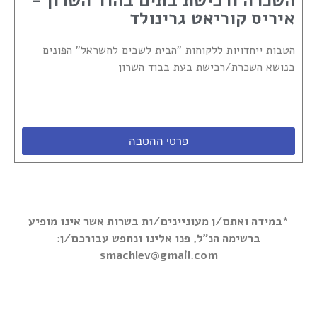
השכרה ורכישת בתים בהוד השרון -
איריס קוריאט גרינולד
הטבות ייחדויות ללקוחות "הבית לשבים לחשראל" הפונים
בנושא השכרת/רכישת בעת בבוד השרון
פרטי ההטבה
*במידה ואתם/ן מעוניינים/ות בשרות אשר אינו מופיע
ברשימה הנ"ל, פנו אלינו ונחפש עבורכם/ן:
smachlev@gmail.com