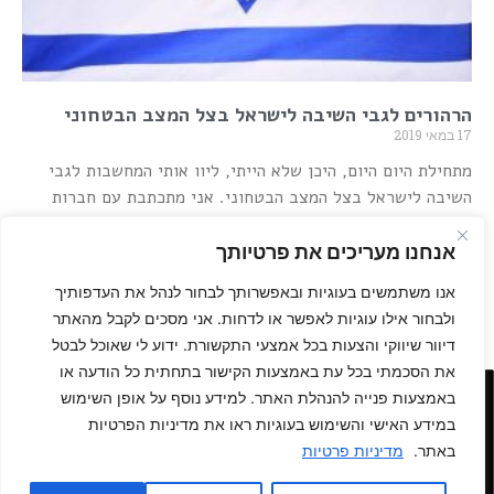
הרהורים לגבי השיבה לישראל בצל המצב הבטחוני
17 במאי 2019
מתחילת היום היום, היכן שלא הייתי, ליוו אותי המחשבות לגבי
השיבה לישראל בצל המצב הבטחוני. אני מתכתבת עם חברות
מחו״ל, נשים שמתכננות לשוב הקיץ, חברות מהארץ, וכולנו קמנו
הבוקר עם תחושה של מעין ואקום. רגע! מה קורה פה? אנחנו עוד
אנחנו מעריכים את פרטיותך
קרא עוד »
אנו משתמשים בעוגיות ובאפשרותך לבחור לנהל את העדפותיך
5
4
3
2
1
ולבחור אילו עוגיות לאפשר או לדחות. אני מסכים לקבל מהאתר
דיוור שיווקי והצעות בכל אמצעי התקשורת. ידוע לי שאוכל לבטל
את הסכמתי בכל עת באמצעות הקישור בתחתית כל הודעה או
באמצעות פנייה להנהלת האתר. למידע נוסף על אופן השימוש
במידע האישי והשימוש בעוגיות ראו את מדיניות הפרטיות
מדיניות האתר
|
הצהרת נגישות
© הזכויות שמורות – מקום להרגיש –
באתר.
הבית לשבים לישראל
מדיניות פרטיות
נגישות